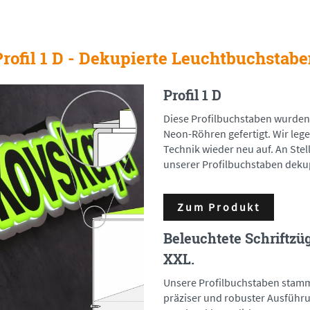
Profil 1 D - Dekupierte Leuchtbuchstabe
Profil 1 D
Diese Profilbuchstaben wurden
Neon-Röhren gefertigt. Wir leg
Technik wieder neu auf. An Ste
unserer Profilbuchstaben dekup
Zum Produkt
Beleuchtete Schriftzü
XXL.
Unsere Profilbuchstaben stamm
präziser und robuster Ausführ