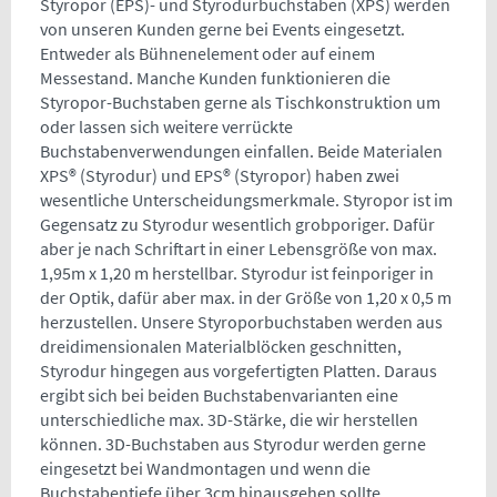
Styropor (EPS)- und Styrodurbuchstaben (XPS) werden
von unseren Kunden gerne bei Events eingesetzt.
Entweder als Bühnenelement oder auf einem
Messestand. Manche Kunden funktionieren die
Styropor-Buchstaben gerne als Tischkonstruktion um
oder lassen sich weitere verrückte
Buchstabenverwendungen einfallen. Beide Materialen
XPS® (Styrodur) und EPS® (Styropor) haben zwei
wesentliche Unterscheidungsmerkmale. Styropor ist im
Gegensatz zu Styrodur wesentlich grobporiger. Dafür
aber je nach Schriftart in einer Lebensgröße von max.
1,95m x 1,20 m herstellbar. Styrodur ist feinporiger in
der Optik, dafür aber max. in der Größe von 1,20 x 0,5 m
herzustellen. Unsere Styroporbuchstaben werden aus
dreidimensionalen Materialblöcken geschnitten,
Styrodur hingegen aus vorgefertigten Platten. Daraus
ergibt sich bei beiden Buchstabenvarianten eine
unterschiedliche max. 3D-Stärke, die wir herstellen
können. 3D-Buchstaben aus Styrodur werden gerne
eingesetzt bei Wandmontagen und wenn die
Buchstabentiefe über 3cm hinausgehen sollte.