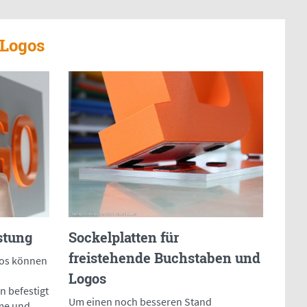
 Logos
stung
Sockelplatten für
freistehende Buchstaben und
gos können
Logos
n befestigt
Um einen noch besseren Stand
lme und