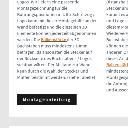
Logos. Wir liefern eine passende
Distanzhal
Montagezeichnung für die
Stecker un
Bohrungspositionen mit. Ihr Schriftzug /
kommt es a
Logo kann mit dieser Montagehilfe an der
und Logos a
Wand befestigt und die einzelnen 3D-
diesem Mon
Elemente können jederzeit abgenommen
Wiederverw
werden. Die
Balkenstärke
der 3D-
Buchstaben
Buchstaben muss mindestens 10mm
können die
betragen, da ansonsten die Stecker auf
anderen Ort
der Rückseite des Buchstabens / Logos
dieser Art 
sichtbar wären. Der Abstand zur Wand
Balkenstär
kann durch die Wahl der Stecker und
mindestens
Muffen bestimmt werden. (siehe Tabelle)
Montagesys
die Anbrin
und Aussen
Montageanleitung