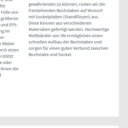
gewährleisten zu können, rüsten wir die
für
freistehenden Buchstaben auf Wunsch
 Fülle von
mit Sockelplatten (Standfüssen) aus.
i größeren
Diese können aus verschiedenen
 und EPS-
Materialien gefertigt werden. Hochwertige
ng im
Klettbänder von 3M ermöglichen einen
ter
schnellen Aufbau der Buchstaben und
e Kleber
sorgen für einen guten Verbund zwischen
urch einen
Buchstabe und Sockel.
rstützt
e oder
t Ihnen die
d