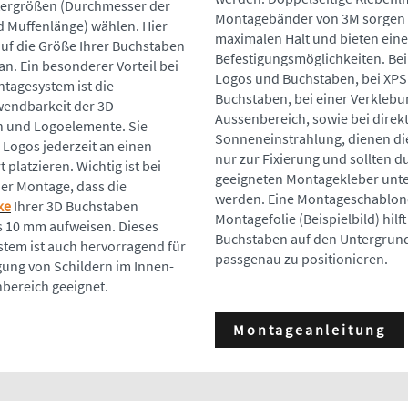
tergrößen (Durchmesser der
Montagebänder von 3M sorgen 
d Muffenlänge) wählen. Hier
maximalen Halt und bieten eine
uf die Größe Ihrer Buchstaben
Befestigungsmöglichkeiten. Be
n. Ein besonderer Vorteil bei
Logos und Buchstaben, bei XPS
tagesystem ist die
Buchstaben, bei einer Verklebu
endbarkeit der 3D-
Aussenbereich, sowie bei direk
 und Logoelemente. Sie
Sonneneinstrahlung, dienen di
 Logos jederzeit an einen
nur zur Fixierung und sollten d
 platzieren. Wichtig ist bei
geeigneten Montagekleber unte
der Montage, dass die
werden. Eine Montageschablon
ke
Ihrer 3D Buchstaben
Montagefolie (Beispielbild) hilf
 10 mm aufweisen. Dieses
Buchstaben auf den Untergrun
tem ist auch hervorragend für
passgenau zu positionieren.
gung von Schildern im Innen-
bereich geeignet.
Montageanleitung