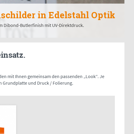
leischilder aus Acrylglas
eitiger Beschriftung und Glasdekorfolie.
insatz.
finden mit Ihnen gemeinsam den passenden „Look“. Je
 Grundplatte und Druck / Folierung.