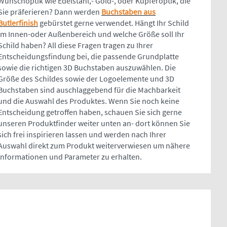
Wunschoptik wie Edelstahl,- Gold-, oder Kupferoptik, die
Sie präferieren? Dann werden
Buchstaben aus
Butlerfinish
gebürstet gerne verwendet. Hängt Ihr Schild
im Innen-oder Außenbereich und welche Größe soll Ihr
Schild haben? All diese Fragen tragen zu Ihrer
Entscheidungsfindung bei, die passende Grundplatte
sowie die richtigen 3D Buchstaben auszuwählen. Die
Größe des Schildes sowie der Logoelemente und 3D
Buchstaben sind auschlaggebend für die Machbarkeit
und die Auswahl des Produktes. Wenn Sie noch keine
Entscheidung getroffen haben, schauen Sie sich gerne
unseren Produktfinder weiter unten an- dort können Sie
sich frei inspirieren lassen und werden nach Ihrer
Auswahl direkt zum Produkt weiterverwiesen um nähere
Informationen und Parameter zu erhalten.